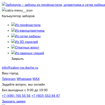
Калькулятор заборов
Из профнастила
Из евроштакетника
Из сетки рабицы
Из 3D панелей
Откатных ворот
Из сварных секций
Закрыть
info@zabor-na-dache.ru
Ваш город:
Telegram
Whatsapp
MAX
Задайте вопрос, мы онлайн
Без выходных c 9:00 до 19:00
+7 (495) 765 55 56
+7 (903) 553 84 87
Заказать замер