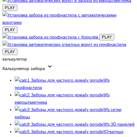
PLAY
PLAY
PLAY
PLAY
калькулятор
keyboard_arrow_down
Калькулятор забора
Из
профнастила
Из
евроштакетника
Из сетки
рабицы
Из 3D панелей
Откатных